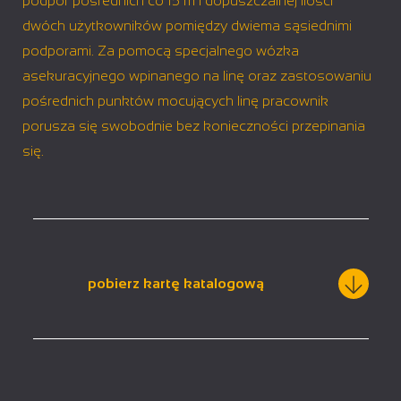
podpór pośrednich co 15 m i dopuszczalnej ilości
dwóch użytkowników pomiędzy dwiema sąsiednimi
podporami. Za pomocą specjalnego wózka
asekuracyjnego wpinanego na linę oraz zastosowaniu
pośrednich punktów mocujących linę pracownik
porusza się swobodnie bez konieczności przepinania
się.
pobierz kartę katalogową