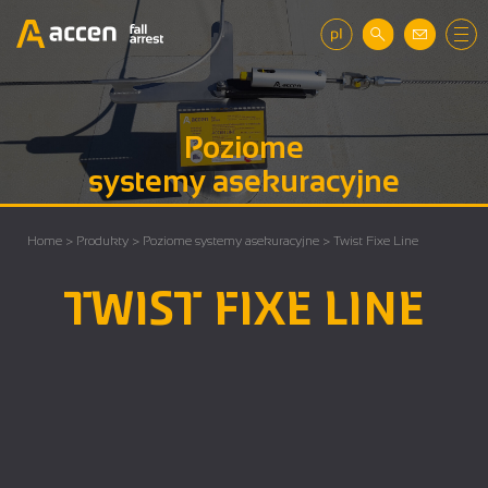
Poziome
systemy asekuracyjne
Home
>
Produkty
>
Poziome systemy asekuracyjne
> Twist Fixe Line
TWIST FIXE LINE