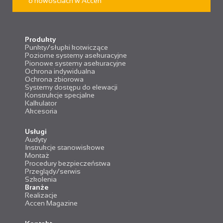
o nowościach w Accen
Produkty
Punkty/słupki kotwiczące
Poziome systemy asekuracyjne
Pionowe systemy asekuracyjne
Ochrona indywidualna
Ochrona zbiorowa
Systemy dostępu do elewacji
Konstrukcje specjalne
Kalkulator
Akcesoria
Usługi
Audyty
Instrukcje stanowiskowe
Montaż
Procedury bezpieczeństwa
Przeglądy/serwis
Szkolenia
Branże
Realizacje
Accen Magazine